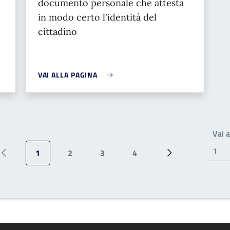
documento personale che attesta
in modo certo l'identità del
cittadino
VAI ALLA PAGINA
Vai 
1
2
3
4
Pagina precedente
Pagina attuale
Pagina
Pagina
Pagina
Prossima pagina