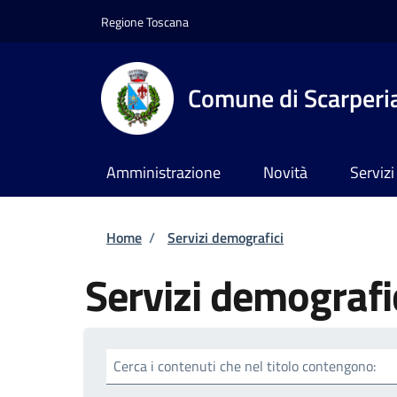
Salta al contenuto principale
Skip to footer content
Regione Toscana
Comune di Scarperia
Amministrazione
Novità
Servizi
Briciole di pane
Home
/
Servizi demografici
Servizi demografi
Cerca i contenuti che nel titolo contengono: