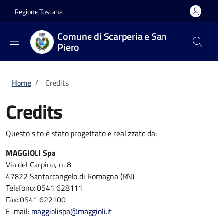
Salta al contenuto principale
Skip to footer content
Regione Toscana
Comune di Scarperia e San
Piero
Briciole di pane
Home
/
Credits
Credits
Questo sito è stato progettato e realizzato da:
MAGGIOLI Spa
Via del Carpino, n. 8
47822 Santarcangelo di Romagna (RN)
Telefono: 0541 628111
Fax: 0541 622100
E-mail:
maggiolispa@maggioli.it