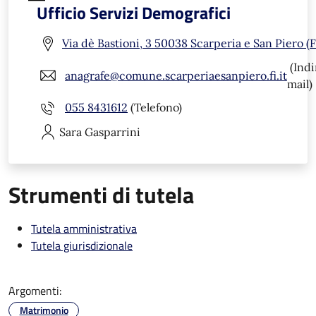
Ufficio Servizi Demografici
Via dè Bastioni, 3 50038 Scarperia e San Piero (F
(Indi
anagrafe@comune.scarperiaesanpiero.fi.it
mail)
055 8431612
(Telefono)
Sara
Gasparrini
Strumenti di tutela
Tutela amministrativa
Tutela giurisdizionale
Argomenti:
Matrimonio