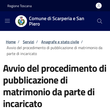
Salta al contenuto principale
Skip to footer content
Regione Toscana
Comune di Scarperia e San
Piero
Briciole di pane
Home
/
Servizi
/
Anagrafe e stato civile
/
Avvio del procedimento di pubblicazione di matrimonio da
parte di incaricato
Avvio del procedimento di
pubblicazione di
matrimonio da parte di
incaricato