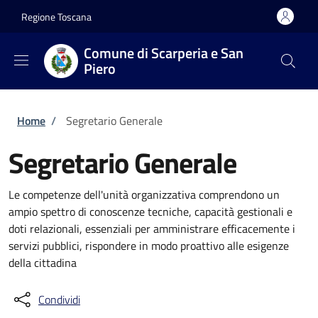
Salta al contenuto principale
Skip to footer content
Regione Toscana
Comune di Scarperia e San
Piero
Briciole di pane
Home
/
Segretario Generale
Segretario Generale
Le competenze dell'unità organizzativa comprendono un
ampio spettro di conoscenze tecniche, capacità gestionali e
doti relazionali, essenziali per amministrare efficacemente i
servizi pubblici, rispondere in modo proattivo alle esigenze
della cittadina
Condividi