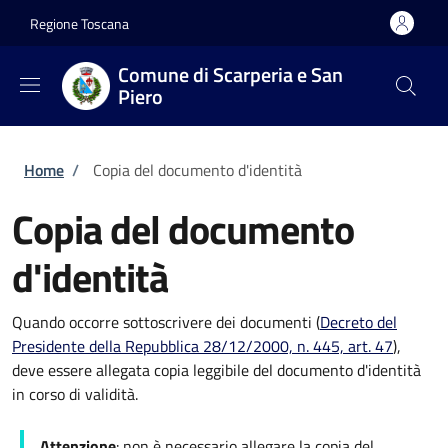
Salta al contenuto principale
Skip to footer content
Regione Toscana
Comune di Scarperia e San
Piero
Briciole di pane
Home
/
Copia del documento d'identità
Copia del documento
d'identità
Quando occorre sottoscrivere dei documenti (
Decreto del
Presidente della Repubblica 28/12/2000, n. 445, art. 47
),
deve essere allegata copia leggibile del documento d'identità
in corso di validità.
Attenzione
: non è necessario allegare la copia del