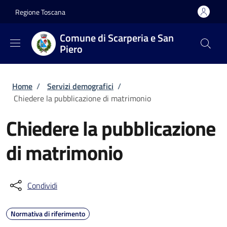
Salta al contenuto principale
Skip to footer content
Regione Toscana
Comune di Scarperia e San
Piero
Briciole di pane
Home
/
Servizi demografici
/
Chiedere la pubblicazione di matrimonio
Chiedere la pubblicazione
di matrimonio
Condividi
Normativa di riferimento