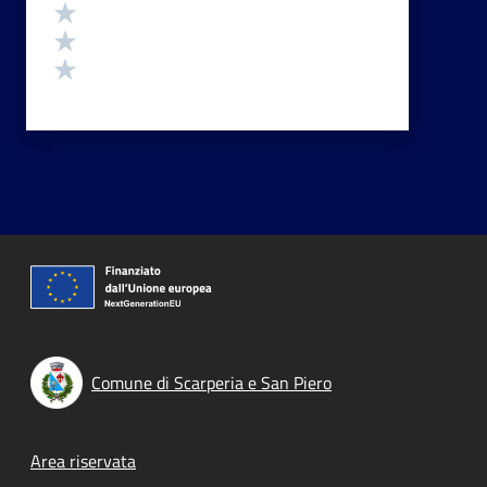
Valuta 3 stelle su 5
Valuta 2 stelle su 5
Valuta 1 stelle su 5
Comune di Scarperia e San Piero
Footer menu
Area riservata