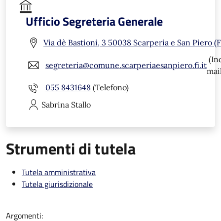
Ufficio Segreteria Generale
Via dè Bastioni, 3 50038 Scarperia e San Piero (F
(In
segreteria@comune.scarperiaesanpiero.fi.it
mail
055 8431648
(Telefono)
Sabrina
Stallo
Strumenti di tutela
Tutela amministrativa
Tutela giurisdizionale
Argomenti: