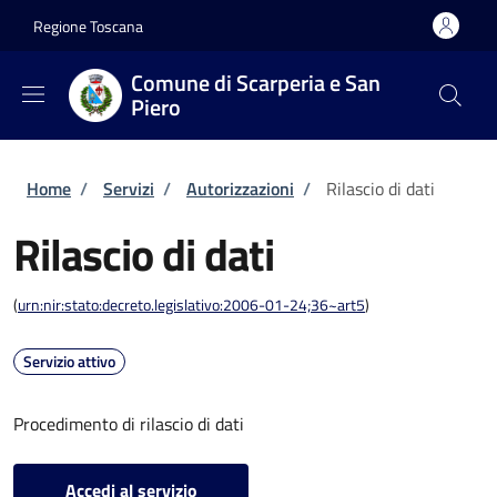
Salta al contenuto principale
Skip to footer content
Regione Toscana
Comune di Scarperia e San
Piero
Briciole di pane
Home
/
Servizi
/
Autorizzazioni
/
Rilascio di dati
Rilascio di dati
(
urn:nir:stato:decreto.legislativo:2006-01-24;36~art5
)
Servizio attivo
Procedimento di rilascio di dati
Accedi al servizio