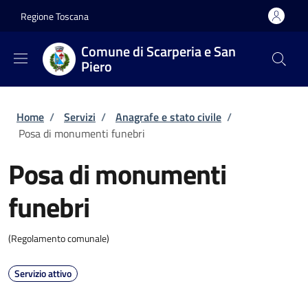
Salta al contenuto principale
Skip to footer content
Regione Toscana
Comune di Scarperia e San
Piero
Briciole di pane
Home
/
Servizi
/
Anagrafe e stato civile
/
Posa di monumenti funebri
Posa di monumenti
funebri
(Regolamento comunale)
Servizio attivo