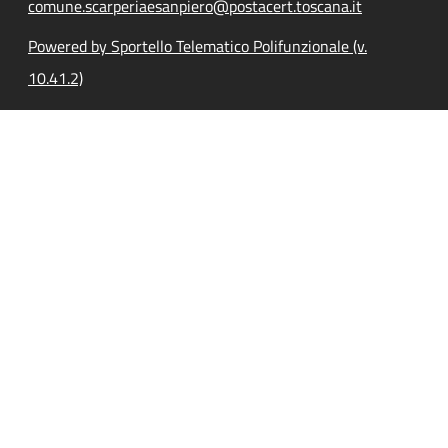
comune.scarperiaesanpiero@postacert.toscana.it
Powered by Sportello Telematico Polifunzionale (v.
10.41.2)