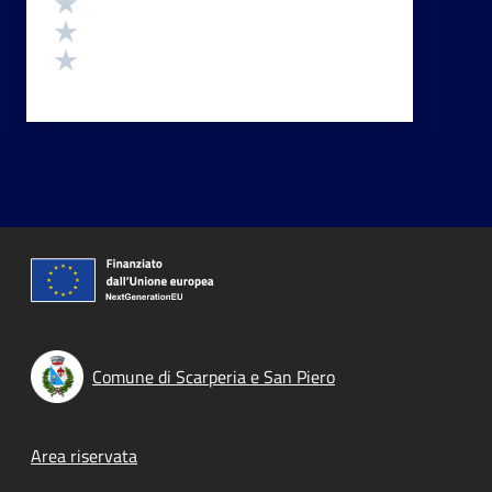
Valuta 2 stelle su 5
Valuta 1 stelle su 5
Comune di Scarperia e San Piero
Footer menu
Area riservata