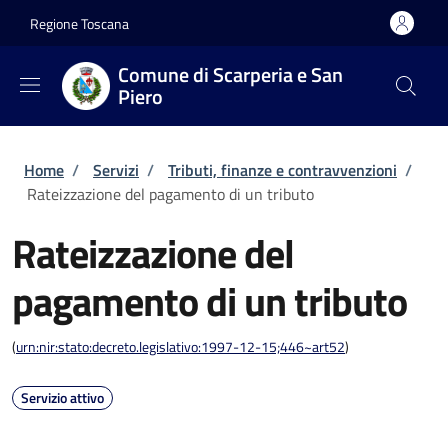
Salta al contenuto principale
Skip to footer content
Regione Toscana
Comune di Scarperia e San
Piero
Briciole di pane
Home
/
Servizi
/
Tributi, finanze e contravvenzioni
/
Rateizzazione del pagamento di un tributo
Rateizzazione del
pagamento di un tributo
(
urn:nir:stato:decreto.legislativo:1997-12-15;446~art52
)
Servizio attivo