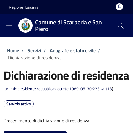
Salta al contenuto principale
Skip to footer content
Regione Toscana
Comune di Scarperia e San
Piero
Briciole di pane
Home
/
Servizi
/
Anagrafe e stato civile
/
Dichiarazione di residenza
Dichiarazione di residenza
(
urn:nir:presidente.repubblica:decreto:1989-05-30;223~art13
)
Servizio attivo
Procedimento di dichiarazione di residenza