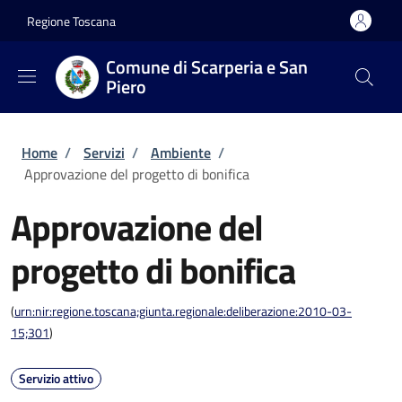
Salta al contenuto principale
Skip to footer content
Regione Toscana
Comune di Scarperia e San
Piero
Briciole di pane
Home
/
Servizi
/
Ambiente
/
Approvazione del progetto di bonifica
Approvazione del
progetto di bonifica
(
urn:nir:regione.toscana;giunta.regionale:deliberazione:2010-03-
15;301
)
Servizio attivo