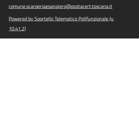
comune.scarperiaesanpiero@postacert.toscana.it
Powered by Sportello Telematico Polifunzionale (v.
10.41.2)