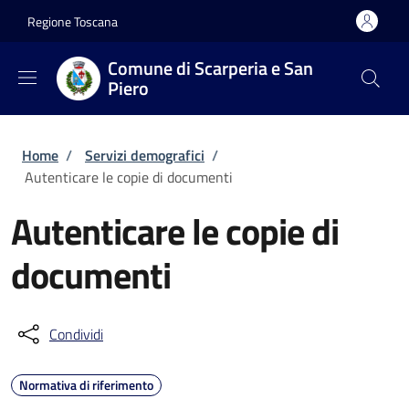
Salta al contenuto principale
Skip to footer content
Regione Toscana
Comune di Scarperia e San
Piero
Briciole di pane
Home
/
Servizi demografici
/
Autenticare le copie di documenti
Autenticare le copie di
documenti
Condividi
Normativa di riferimento