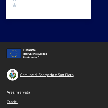
Valuta 1 stelle su 5
Comune di Scarperia e San Piero
Footer menu
Area riservata
Crediti