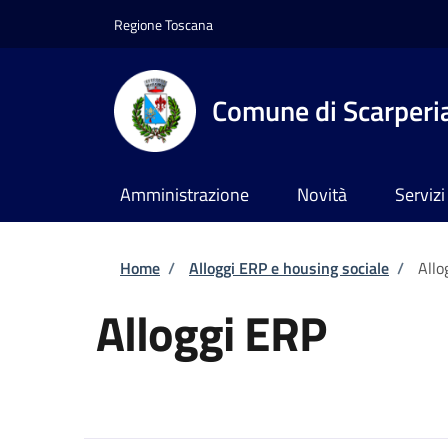
Salta al contenuto principale
Skip to footer content
Regione Toscana
Comune di Scarperia
Amministrazione
Novità
Servizi
Briciole di pane
Home
/
Alloggi ERP e housing sociale
/
Allo
Alloggi ERP