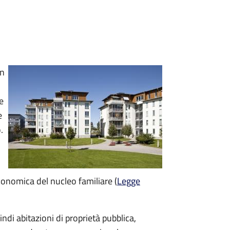
un
e
e
.
economica del nucleo familiare (
Legge
indi abitazioni di proprietà pubblica,