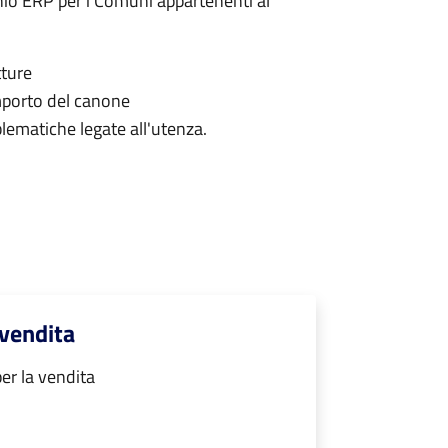
onio ERP per i Comuni appartenenti al
tture
'importo del canone
oblematiche legate all'utenza.
 vendita
er la vendita