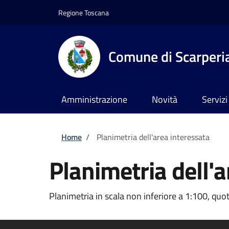
Salta al contenuto principale
Skip to footer content
Regione Toscana
Comune di Scarperia
Amministrazione
Novità
Servizi
Briciole di pane
Home
/
Planimetria dell'area interessata
Planimetria dell'a
Planimetria in scala non inferiore a 1:100, quot