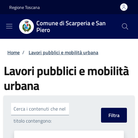
Salta al contenuto principale
Skip to footer content
Regione Toscana
Comune di Scarperia e San
Piero
Briciole di pane
Home
/
Lavori pubblici e mobilità urbana
Lavori pubblici e mobilità
urbana
Cerca i contenuti che nel
titolo contengono: