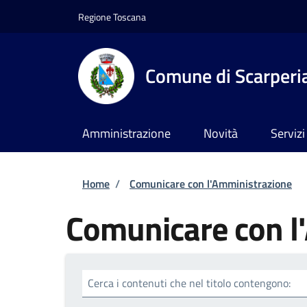
Salta al contenuto principale
Skip to footer content
Regione Toscana
Comune di Scarperia
Amministrazione
Novità
Servizi
Briciole di pane
Home
/
Comunicare con l'Amministrazione
Comunicare con l
Cerca i contenuti che nel titolo contengono: