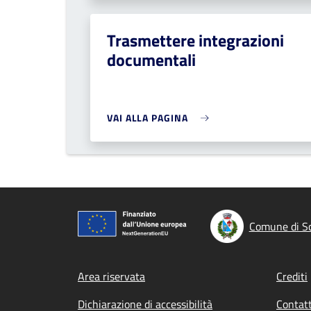
Trasmettere integrazioni
documentali
VAI ALLA PAGINA
Comune di Sc
Footer menu
Area riservata
Crediti
Dichiarazione di accessibilità
Contatt