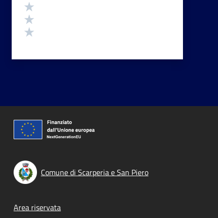
Valuta 3 stelle su 5
Valuta 2 stelle su 5
Valuta 1 stelle su 5
Comune di Scarperia e San Piero
Footer menu
Area riservata