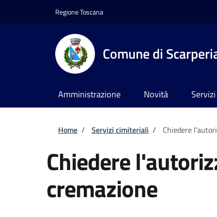
Salta al contenuto principale
Skip to footer content
Regione Toscana
Comune di Scarperia
Amministrazione
Novità
Servizi
Briciole di pane
Home
/
Servizi cimiteriali
/
Chiedere l'autor
Chiedere l'autoriz
cremazione