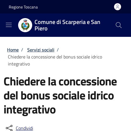
Salta al contenuto principale
Skip to footer content
Regione Toscana
Comune di Scarperia e San
Piero
Briciole di pane
Home
/
Servizi sociali
/
Chiedere la concessione del bonus sociale idrico
integrativo
Chiedere la concessione
del bonus sociale idrico
integrativo
Condividi