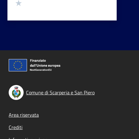
Valuta 1 stelle su 5
Comune di Scarperia e San Piero
Footer menu
Area riservata
Crediti