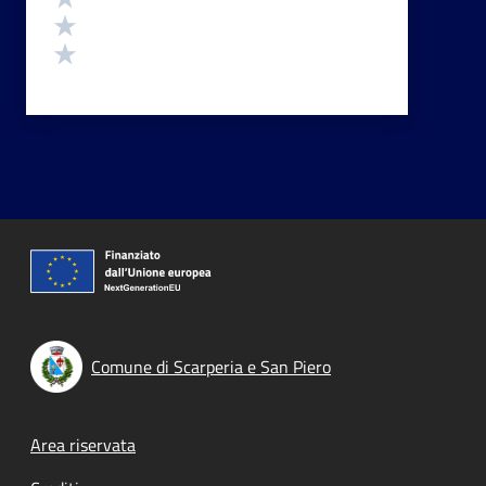
Valuta 2 stelle su 5
Valuta 1 stelle su 5
Comune di Scarperia e San Piero
Footer menu
Area riservata