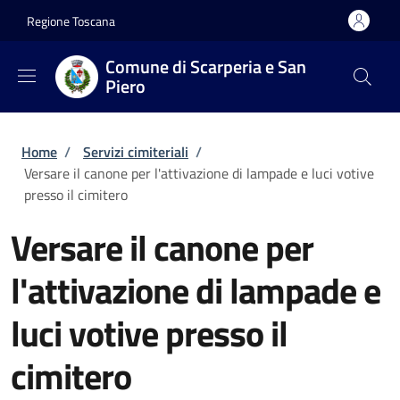
Salta al contenuto principale
Skip to footer content
Regione Toscana
Comune di Scarperia e San
Piero
Briciole di pane
Home
/
Servizi cimiteriali
/
Versare il canone per l'attivazione di lampade e luci votive
presso il cimitero
Versare il canone per
l'attivazione di lampade e
luci votive presso il
cimitero