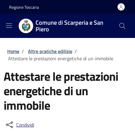
Salta al contenuto principale
Skip to footer content
Regione Toscana
Comune di Scarperia e San
Piero
Briciole di pane
Home
/
Altre pratiche edilizie
/
Attestare le prestazioni energetiche di un immobile
Attestare le prestazioni
energetiche di un
immobile
Condividi