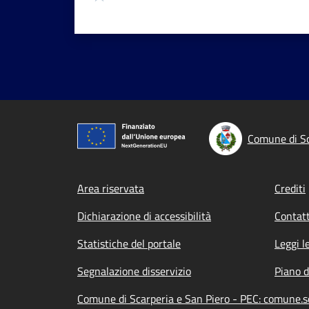
Comune di Sc
Footer menu
Area riservata
Crediti
Dichiarazione di accessibilità
Contatt
Statistiche del portale
Leggi l
Segnalazione disservizio
Piano d
Comune di Scarperia e San Piero - PEC: comune.s