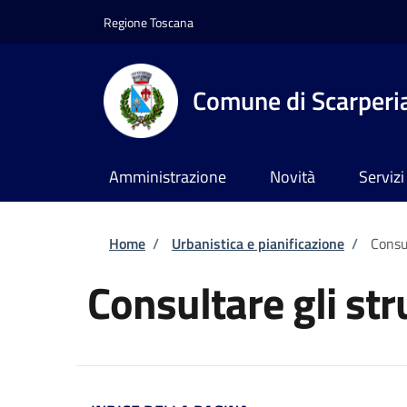
Salta al contenuto principale
Skip to footer content
Regione Toscana
Comune di Scarperia
Amministrazione
Novità
Servizi
Briciole di pane
Home
/
Urbanistica e pianificazione
/
Consu
Consultare gli str