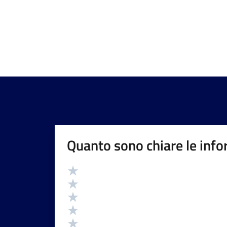
Quanto sono chiare le info
Valutazione
Valuta 5 stelle su 5
Valuta 4 stelle su 5
Valuta 3 stelle su 5
Valuta 2 stelle su 5
Valuta 1 stelle su 5