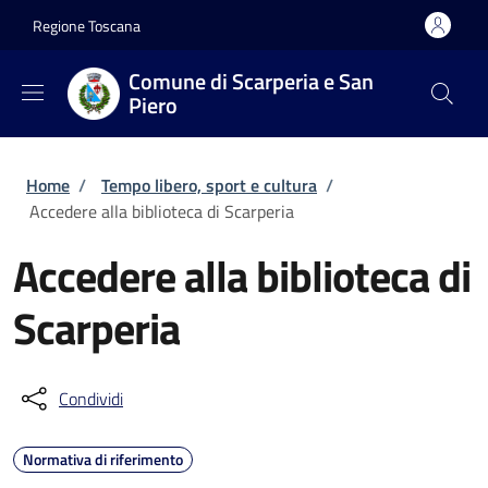
Salta al contenuto principale
Skip to footer content
Regione Toscana
Comune di Scarperia e San
Piero
Briciole di pane
Home
/
Tempo libero, sport e cultura
/
Accedere alla biblioteca di Scarperia
Accedere alla biblioteca di
Scarperia
Condividi
Normativa di riferimento