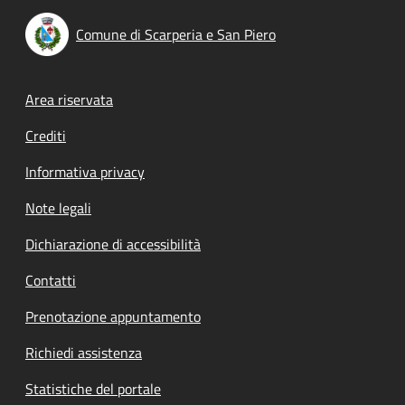
Comune di Scarperia e San Piero
Footer menu
Area riservata
Crediti
Informativa privacy
Note legali
Dichiarazione di accessibilità
Contatti
Prenotazione appuntamento
Richiedi assistenza
Statistiche del portale